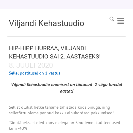
Viljandi
Kehastuudio
HIP-HIPP HURRAA, VILJANDI
KEHASTUUDIO SAI 2. AASTASEKS!
8. JUULI 2020
Sellel postitusel on 1 vastus
Viljandi Kehastuudio loomisest on täitunud 2 väga toredat
aastat!
Sellist olulist hetke tahame tähistada koos Sinuga, ning
selletõttu oleme pannud kokku ainukordsed pakkumised!
Tänutäheks, et oled koos meiega on Sinu lemmikud teenused
kuni -40%