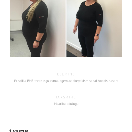
EELMINE
Priscilla EMS-treeningu esmakogemus: skeptisismist sai hoopis hasart
JÄRGMINE
Maarika edulugu
1 vastus