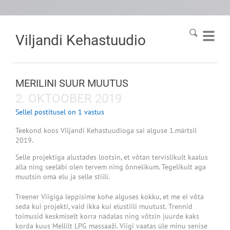
Viljandi
Kehastuudio
MERILINI SUUR MUUTUS
2. OKTOOBER 2019
Sellel postitusel on 1 vastus
Teekond koos Viljandi Kehastuudioga sai alguse 1.märtsil
2019.
Selle projektiga alustades lootsin, et võtan tervislikult kaalus
alla ning seeläbi olen tervem ning õnnelikum. Tegelikult aga
muutsin oma elu ja selle stiili.
Treener Viigiga leppisime kohe alguses kokku, et me ei võta
seda kui projekti, vaid ikka kui elustiili muutust. Trennid
toimusid keskmiselt korra nädalas ning võtsin juurde kaks
korda kuus Mellilt LPG massaaži. Viigi vaatas üle minu senise