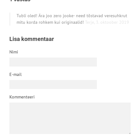
Tubli oled! Ära joo zero jooke- need tõstavad veresuhkrut
mitu korda rohkem kui originaalid!
Terje,
3. oktoober 2019
Lisa kommentaar
Nimi
E-mail
Kommenteeri