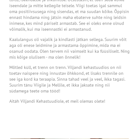
iseendale ja mitte kellegile teisele. Viigi toetas igal sammul
oma positiivsusega ning sisendas, et ma suudan kõike. Õppisin
ennast hindama ning jätsin maha ebaterve suhte ning leidsin
inimese, kes mind päriselt armastab. See ei oleks enne olnud
võimalik, kui ma iseennastki ei armastanud.
Kaalulangus oli vajalik ja kindlasti jätkan sellega. Suurim võit
aga oli enese leidmine ja armastama õppimine, mida ma ei
osanud oodata. Olen tervem nii vaimselt kui ka füüsiliselt. Ning
mis kõige olulisem - ma olen õnnelik!
Mõtled küll, et trenn on trenn. Viljandi kehastuudios on nii
toetav naispere ning innustav õhkkond, et lisaks trennile on
see iga kord ka teraapia. Sinna tahad veel ja veel, ikka tagasi.
Suurim tänu Viigile ja Mellile, et ikka jaksate ning nii
südamega teete oma tööd!
Aitäh Viljandi Kehastuudiole, et meil olemas olete!