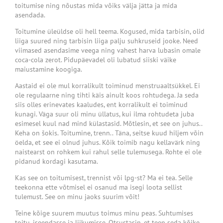
toitumise ning nõustas mida võiks välja jätta ja mida
asendada.
Toitumine üleüldse oli hell teema. Kogused, mida tarbisin, olid
liiga suured ning tarbisin liiga palju suhkruseid jooke. Need
viimased asendasime veega ning vahest harva lubasin omale
coca-cola zerot. Pidupäevadel oli lubatud siiski väike
maiustamine koogiga.
Aastaid ei ole mul korralikult toiminud menstruaaltsükkel. Ei
ole regulaarne ning tihti käis ainult koos rohtudega. Ja seda
siis olles erinevates kaaludes, ent korralikult ei toiminud
kunagi. Väga suur oli minu üllatus, kui ilma rohtudeta juba
esimesel kuul nad mind külastasid. Mõtlesin, et see on juhus..
Keha on šokis. Toitumine, trenn.. Täna, seitse kuud hiljem võin
öelda, et see ei olnud juhus. Kõik toimib nagu kellavärk ning
naistearst on rohkem kui rahul selle tulemusega. Rohte ei ole
pidanud kordagi kasutama.
Kas see on toitumisest, trennist või lpg-st? Ma ei tea. Selle
teekonna ette võtmisel ei osanud ma isegi loota sellist
tulemust. See on minu jaoks suurim võit!
Teine kõige suurem muutus toimus minu peas. Suhtumises
toitu, iseendasse ja liikumisse. Otsustasin, et teen seda kõike