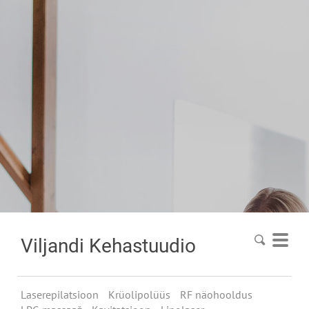
Viljandi
Kehastuudio
Laserepilatsioon
Krüolipolüüs
RF näohooldus