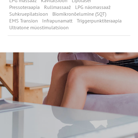
LPG massaaž
Kavitatsioon
Lipolaser
Pressoteraapia
Rullmassaaž
LPG näomassaaž
Suhkruepilatsioon
Biomikronõelumine (SQT)
EMS Transion
Infrapunamatt
Triggerpunktiteraapia
Ultratone müostimulatsioon