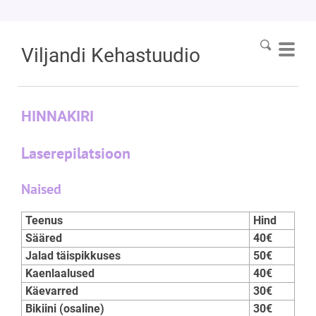
Viljandi
Kehastuudio
HINNAKIRI
Laserepilatsioon
Naised
Teenus
Hind
Sääred
40€
Jalad täispikkuses
50€
Kaenlaalused
40€
Käevarred
30€
Bikiini (osaline)
30€