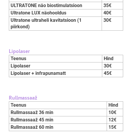
ULTRATONE näo biostimulatsioon
35€
Ultratone LUX näohooldus
40€
Ultratone ultraheli kavitatsioon (1
30€
piirkond)
Lipolaser
Teenus
Hind
Lipolaser
30€
Lipolaser + infrapunamatt
45€
Rullmassaaž
Teenus
Hind
Rullmassaaž 36 min
10€
Rullmassaaž 45 min
12€
Rullmassaaž 60 min
15€