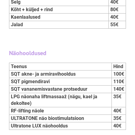
Selg
40€
Kõht + küljed + rind
80€
Kaenlaalused
40€
Jalad
55€
Näohooldused
Teenus
Hind
SQT akne- ja armiravihooldus
100€
SQT pigmendiravi
110€
SQT vananemisvastane protseduur
140€
LPG näonaha liftmassaaž (nägu, kael ja
35€
dekoltee)
RF-lifting näole
40€
ULTRATONE näo biostimulatsioon
35€
Ultratone LUX näohooldus
40€