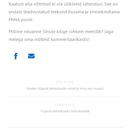
Kaalust alla võtmisel ei ole ülikiireid lahendusi. See on
endale teadvustatud teekond ilusama ja enesekindlama
MINA poole.
Milline nõuanne Sinule kõige rohkem meeldib? Jaga
meiega oma mõtteid kommentaarikastis!
EELMINE
Kuidas Viljandi Kehastuudio mind ja minu elu muutis
JÄRGMINE
Viljandi Kehastuudio brändisaadik