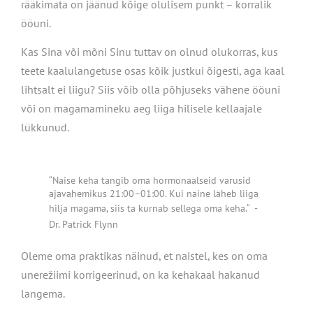
rääkimata on jäänud kõige olulisem punkt – korralik
ööuni.
Kas Sina või mõni Sinu tuttav on olnud olukorras, kus
teete kaalulangetuse osas kõik justkui õigesti, aga kaal
lihtsalt ei liigu? Siis võib olla põhjuseks vähene ööuni
või on magamamineku aeg liiga hilisele kellaajale
lükkunud.
“Naise keha tangib oma hormonaalseid varusid
ajavahemikus 21:00–01:00. Kui naine läheb liiga
hilja magama, siis ta kurnab sellega oma keha.“
-
Dr. Patrick Flynn
Oleme oma praktikas näinud, et naistel, kes on oma
unerežiimi korrigeerinud, on ka kehakaal hakanud
langema.