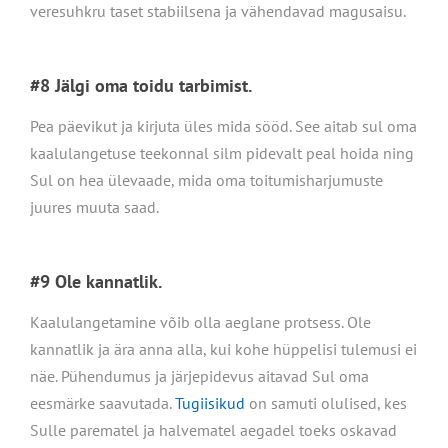
veresuhkru taset stabiilsena ja vähendavad magusaisu.
#8 Jälgi oma toidu tarbimist.
Pea päevikut ja kirjuta üles mida sööd. See aitab sul oma
kaalulangetuse teekonnal silm pidevalt peal hoida ning
Sul on hea ülevaade, mida oma toitumisharjumuste
juures muuta saad.
#9 Ole kannatlik.
Kaalulangetamine võib olla aeglane protsess. Ole
kannatlik ja ära anna alla, kui kohe hüppelisi tulemusi ei
näe. Pühendumus ja järjepidevus aitavad Sul oma
eesmärke saavutada.
Tugiisikud
on samuti olulised, kes
Sulle parematel ja halvematel aegadel toeks oskavad