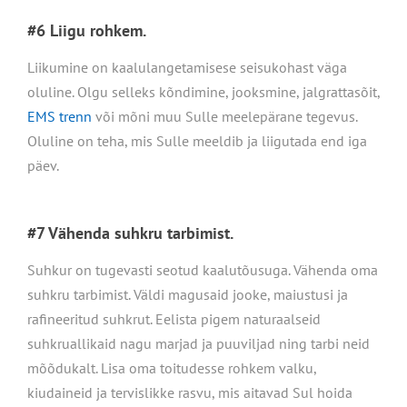
#6 Liigu rohkem.
Liikumine on kaalulangetamisese seisukohast väga
oluline. Olgu selleks kõndimine, jooksmine, jalgrattasõit,
EMS trenn
või mõni muu Sulle meelepärane tegevus.
Oluline on teha, mis Sulle meeldib ja liigutada end iga
päev.
#7 Vähenda suhkru tarbimist.
Suhkur on tugevasti seotud kaalutõusuga. Vähenda oma
suhkru tarbimist. Väldi magusaid jooke, maiustusi ja
rafineeritud suhkrut. Eelista pigem naturaalseid
suhkruallikaid nagu marjad ja puuviljad ning tarbi neid
mõõdukalt. Lisa oma toitudesse rohkem valku,
kiudaineid ja tervislikke rasvu, mis aitavad Sul hoida