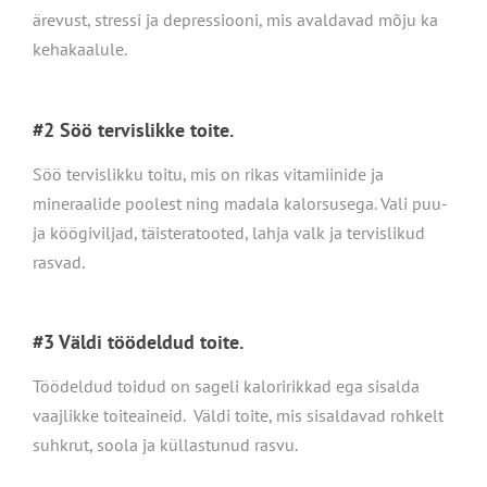
ärevust, stressi ja depressiooni, mis avaldavad mõju ka
kehakaalule.
#2 Söö tervislikke toite.
Söö tervislikku toitu, mis on rikas vitamiinide ja
mineraalide poolest ning madala kalorsusega. Vali puu-
ja köögiviljad, täisteratooted, lahja valk ja tervislikud
rasvad.
#3 Väldi töödeldud toite.
Töödeldud toidud on sageli kaloririkkad ega sisalda
vaajlikke toiteaineid. Väldi toite, mis sisaldavad rohkelt
suhkrut, soola ja küllastunud rasvu.