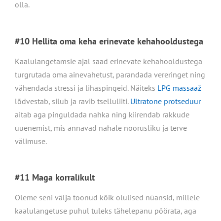
olla.
#10 Hellita oma keha erinevate kehahooldustega
Kaalulangetamsie ajal saad erinevate kehahooldustega
turgrutada oma ainevahetust, parandada vereringet ning
vähendada stressi ja lihaspingeid. Näiteks
LPG massaaž
lõdvestab, silub ja ravib tselluliiti.
Ultratone protseduur
aitab aga pinguldada nahka ning kiirendab rakkude
uuenemist, mis annavad nahale noorusliku ja terve
välimuse.
#11 Maga korralikult
Oleme seni välja toonud kõik olulised nüansid, millele
kaalulangetuse puhul tuleks tähelepanu pöörata, aga