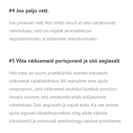
#4 Joo palju vett.
Joo piisavalt vett. Vesi mitte ainult ei aita näljatunnet
vähendada, vaid on vajalik ainevahetuse
reguleerimiseks ja toitainete imendumiseks.
#5 Võta väiksemaid portsjoneid ja söö aeglaselt
Hea nipp on suure praetaldriku asemel kasutada
väiksemat salatitaldrikut. Nii mängime oma ajule
vingerpussi, sest väiksemal taldrikul tundub portsjon
hoopis suurem, mis omakorda aitab näljatunnet
vähendada. Söö aeglaselt ja naudi toitu. Ka see annab
ajule signaali täiskõhutundest ning aitab vältida
ülesöömist ja erinevaid seedimisega seotud probleeme.