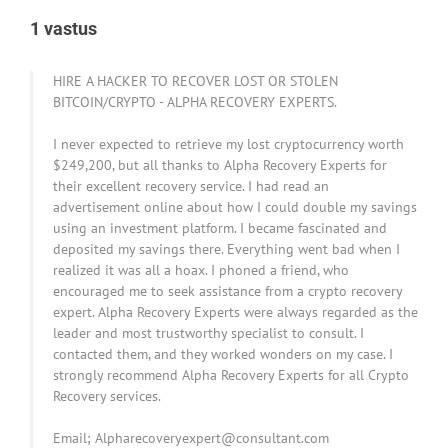
1 vastus
HIRE A HACKER TO RECOVER LOST OR STOLEN
BITCOIN/CRYPTO - ALPHA RECOVERY EXPERTS.
I never expected to retrieve my lost cryptocurrency worth
$249,200, but all thanks to Alpha Recovery Experts for
their excellent recovery service. I had read an
advertisement online about how I could double my savings
using an investment platform. I became fascinated and
deposited my savings there. Everything went bad when I
realized it was all a hoax. I phoned a friend, who
encouraged me to seek assistance from a crypto recovery
expert. Alpha Recovery Experts were always regarded as the
leader and most trustworthy specialist to consult. I
contacted them, and they worked wonders on my case. I
strongly recommend Alpha Recovery Experts for all Crypto
Recovery services.
Email; Alpharecoveryexpert@consultant.com