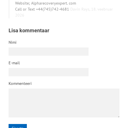
Website; Alpharecoveryexpert. com
Call or Text +44(745)742-4681
Davin Rays,
18. veebruar
2026
Lisa kommentaar
Nimi
E-mail
Kommenteeri