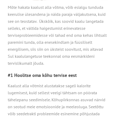
Mõte hakata kaalust alla võtma, võib esialgu tunduda
keerulise ülesandena ja näida paraja väljakutsena, kuid
see on teostatav. Ükskõik, kas soovid kaalu langetada
selleks, et vältida haigestumist erinevatesse
terviseprobleemidesse või tahad end oma kehas lihtsalt
paremini tunda, olla enesekindlam ja füüsiliselt
energilisem, siis siin on üksteist soovitust, mis aitavad
Sul kaalulangetuse teekonnal oma eesmärkideni
tervislikumalt jõuda.
#1 Hoolitse oma kõhu tervise eest
Kaalust alla võtmist alustatakse sageli kalorite
lugemisest, kuid sellest veelgi tähtsam on pöörata
tähelepanu seedimisele. Kõhupiirkonnas asuvad närvid
on seotud meie emotsioonide ja meeleoluga. Seetõttu
võib seedetrakti probleemide esinemine põhjustada