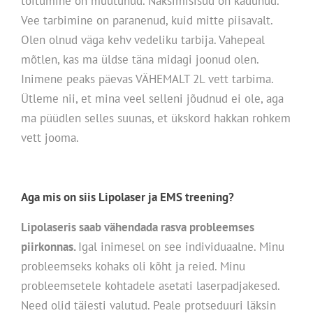
toitumine on muutunud. Näksimisisud on kadunud.
Vee tarbimine on paranenud, kuid mitte piisavalt.
Olen olnud väga kehv vedeliku tarbija. Vahepeal
mõtlen, kas ma üldse täna midagi joonud olen.
Inimene peaks päevas VÄHEMALT 2L vett tarbima.
Ütleme nii, et mina veel selleni jõudnud ei ole, aga
ma püüdlen selles suunas, et ükskord hakkan rohkem
vett jooma.
Aga mis on siis Lipolaser ja EMS treening?
Lipolaseris saab vähendada rasva probleemses
piirkonnas.
Igal inimesel on see individuaalne. Minu
probleemseks kohaks oli kõht ja reied. Minu
probleemsetele kohtadele asetati laserpadjakesed.
Need olid täiesti valutud. Peale protseduuri läksin