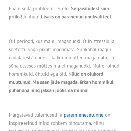
Enam seda probleemi ei ole.
Seljavaludest sain
priiks!
Juhhuu!
Lisaks on paranenud unekvaliteet.
Oli periood, kus ma ei maganudki. Olin stressis ja
seetõttu väga pikalt magamata. Siinkohal räägin
nädalatest/kuudest. Ja kui ma ütlen magamata, siis
sõna otseses mõttes ma ei maganudki. Mul ei olnud
hommikuid, õhtuid ega öid.
Nüüd on olukord
muutunud. Ma saan jälle magada, ärkan hommikul
puhanuna ning jaksan jooksma minna!
Märgatavad tulemused ja
parem enesetunne
on
inspireerinud mind rohkem pingutama. Minu