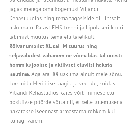
jagas meiega oma kogemust Viljandi
Kehastuudios ning tema tagasiside oli lihtsalt
uskumatu. Pärast EMS trenni ja Lipolaseri kuuri
läbimist muutus tema elu täielikult.
Rõivanumbrist XL sai M suurus ning
seljavaludest vabanemine võimaldas tal uuesti
hommikujookse ja aktiivset eluviisi hakata
nautima.
Aga ära jää uskuma ainult meie sõnu.
Loe mida Merili ise räägib ja veendu, kuidas
Viljandi Kehastudios käies võib inimese elu
positiivse pöörde võtta nii, et selle tulemusena
hakatakse iseennast armastama rohkem kui
kunagi varem.