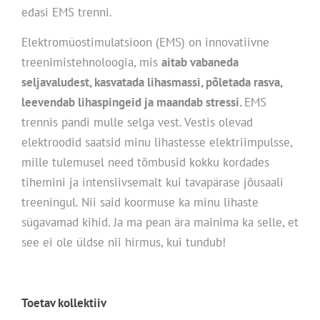
edasi EMS trenni.
Elektromüostimulatsioon (EMS) on innovatiivne
treenimistehnoloogia, mis
aitab vabaneda
seljavaludest, kasvatada lihasmassi, põletada rasva,
leevendab lihaspingeid ja maandab stressi.
EMS
trennis pandi mulle selga vest. Vestis olevad
elektroodid saatsid minu lihastesse elektriimpulsse,
mille tulemusel need tõmbusid kokku kordades
tihemini ja intensiivsemalt kui tavapärase jõusaali
treeningul. Nii said koormuse ka minu lihaste
sügavamad kihid. Ja ma pean ära mainima ka selle, et
see ei ole üldse nii hirmus, kui tundub!
Toetav kollektiiv