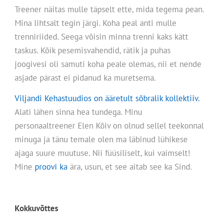
Treener näitas mulle täpselt ette, mida tegema pean.
Mina lihtsalt tegin järgi. Koha peal anti mulle
trenniriided. Seega võisin minna trenni kaks kätt
taskus. Kõik pesemisvahendid, rätik ja puhas
joogivesi oli samuti koha peale olemas, nii et nende
asjade pärast ei pidanud ka muretsema.
Viljandi Kehastuudios on ääretult sõbralik kollektiiv.
Alati lähen sinna hea tundega. Minu
personaaltreener Elen Kõiv on olnud sellel teekonnal
minuga ja tänu temale olen ma läbinud lühikese
ajaga suure muutuse. Nii füüsiliselt, kui vaimselt!
Mine
proovi ka
ära, usun, et see aitab see ka Sind.
Kokkuvõttes