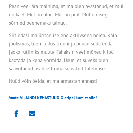
Pean veel ära mainima, et ma olen avastanud, et mul
on kael. Mul on õlad. Mul on piht. Mul on isegi
sõrmed peenemaks läinud.
Siit edasi ma üritan ise end aktiivsena hoida. Käin
jooksmas, teen kodus trenni ja püüan seda enda
jaoks rutiiniks muuta. Tahaksin veel mõned kilod
kaotada ja keha vormida. Usun, et suveks olen
saavutanud osaliselt oma soovitud tulemuse.
Nüüd võin öelda, et ma armastan ennast!
Vaata VILJANDI KEHASTUUDIO eripakkumist siin!