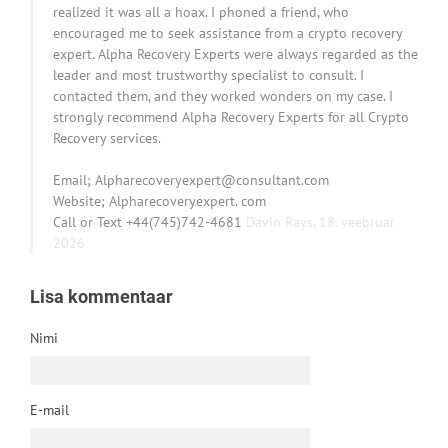
realized it was all a hoax. I phoned a friend, who
encouraged me to seek assistance from a crypto recovery
expert. Alpha Recovery Experts were always regarded as the
leader and most trustworthy specialist to consult. I
contacted them, and they worked wonders on my case. I
strongly recommend Alpha Recovery Experts for all Crypto
Recovery services.
Email; Alpharecoveryexpert@consultant.com
Website; Alpharecoveryexpert. com
Call or Text +44(745)742-4681
Davin Rays,
18. veebruar
2026
Lisa kommentaar
Nimi
E-mail