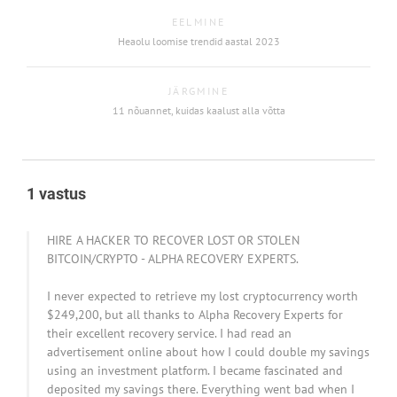
EELMINE
Heaolu loomise trendid aastal 2023
JÄRGMINE
11 nõuannet, kuidas kaalust alla võtta
1 vastus
HIRE A HACKER TO RECOVER LOST OR STOLEN
BITCOIN/CRYPTO - ALPHA RECOVERY EXPERTS.
I never expected to retrieve my lost cryptocurrency worth
$249,200, but all thanks to Alpha Recovery Experts for
their excellent recovery service. I had read an
advertisement online about how I could double my savings
using an investment platform. I became fascinated and
deposited my savings there. Everything went bad when I