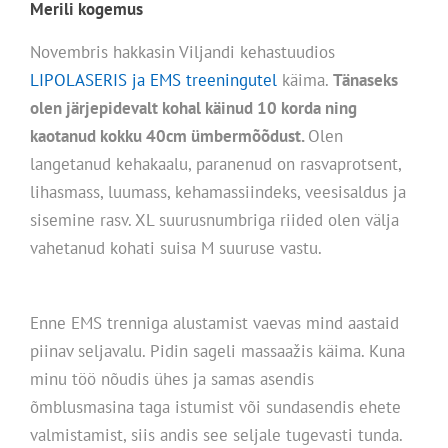
Merili kogemus
Novembris hakkasin Viljandi kehastuudios
LIPOLASERIS ja EMS treeningutel
käima.
Tänaseks
olen järjepidevalt kohal käinud 10 korda ning
kaotanud kokku 40cm ümbermõõdust.
Olen
langetanud kehakaalu, paranenud on rasvaprotsent,
lihasmass, luumass, kehamassiindeks, veesisaldus ja
sisemine rasv. XL suurusnumbriga riided olen välja
vahetanud kohati suisa M suuruse vastu.
Enne EMS trenniga alustamist vaevas mind aastaid
piinav seljavalu. Pidin sageli massaažis käima. Kuna
minu töö nõudis ühes ja samas asendis
õmblusmasina taga istumist või sundasendis ehete
valmistamist, siis andis see seljale tugevasti tunda.