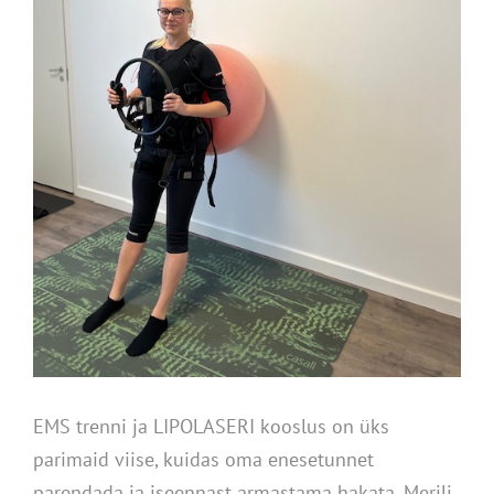
EMS trenni ja LIPOLASERI kooslus on üks
parimaid viise, kuidas oma enesetunnet
parendada ja iseennast armastama hakata. Merili