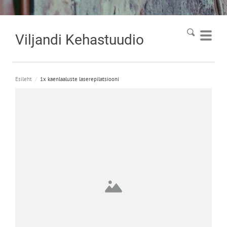
Viljandi
Kehastuudio
Esileht
/
1x kaenlaaluste laserepilatsiooni