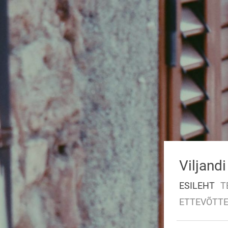
Viljandi
ESILEHT
T
ETTEVÕTT