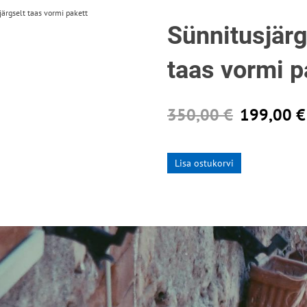
järgselt taas vormi pakett
Sünnitusjärg
taas vormi p
350,00 €
199,00 €
Lisa ostukorvi