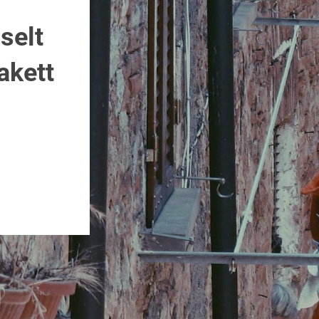
selt
akett