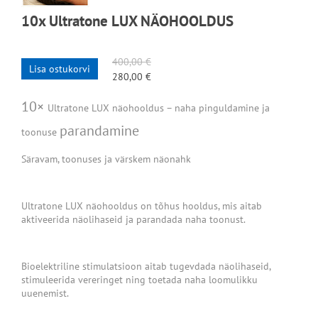
10x Ultratone LUX NÄOHOOLDUS
400,00 €
Lisa ostukorvi
280,00 €
10×
Ultratone LUX näohooldus – naha pinguldamine ja
parandamine
toonuse
Säravam, toonuses ja värskem näonahk
Ultratone LUX näohooldus on tõhus hooldus, mis aitab
aktiveerida näolihaseid ja parandada naha toonust.
Bioelektriline stimulatsioon aitab tugevdada näolihaseid,
stimuleerida vereringet ning toetada naha loomulikku
uuenemist.