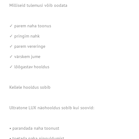
Milliseid tulemusi võib oodata
✓ parem naha toonus
✓ pringim nahk
✓ parem vereringe
✓ värskem jume
✓ lõõgastav hooldus
Kellele hooldus sobib
Ultratone LUX näohooldus sobib kui soovid:
• parandada naha toonust
• toetada naha pinguldumist