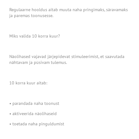
Regulaarne hooldus aitab muuta naha pringimaks, säravamaks
ja paremas toonusesse.
Miks valida 10 korra kuur?
Näolihased vajavad järjepidevat stimuleerimist, et saavutada
nähtavam ja püsivam tulemus.
10 korra kuur aitab:
• parandada naha toonust
• aktiveerida näolihaseid
• toetada naha pinguldumist