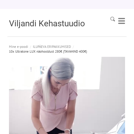
Viljandi
Kehastuudio
Mine e-poodi
/
ILUPÄEVA ERIPAKKUMISED
/
10x Ultratone LUX näohooldust 280€ (TAVAHIND 400€)