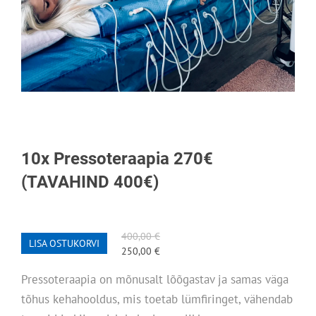
10x Pressoteraapia 270€
(TAVAHIND 400€)
400,00 €
LISA OSTUKORVI
250,00 €
Pressoteraapia on mõnusalt lõõgastav ja samas väga
tõhus kehahooldus, mis toetab lümfiringet, vähendab