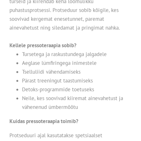
turseid ja kiirendab keha loomulikku
puhastusprotsessi. Protseduur sobib kõigile, kes
soovivad kergemat enesetunnet, paremat
ainevahetust ning siledamat ja pringimat nahka.
Kellele pressoteraapia sobib?
Tursetega ja raskustundega jalgadele
Aeglase lümfiringega inimestele
Tselluliidi vähendamiseks
Pärast treeningut taastumiseks
Detoks-programmide toetuseks
Neile, kes soovivad kiiremat ainevahetust ja
vähenenud ümbermõõtu
Kuidas pressoteraapia toimib?
Protseduuri ajal kasutatakse spetsiaalset