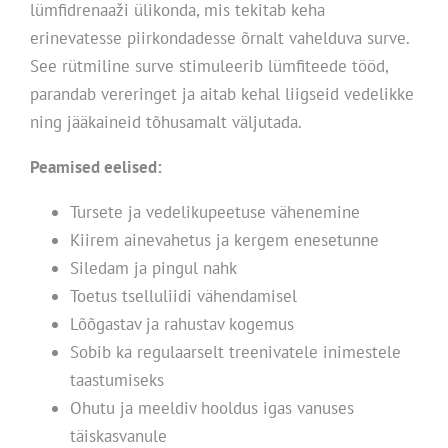
lümfidrenaaži ülikonda, mis tekitab keha
erinevatesse piirkondadesse õrnalt vahelduva surve.
See rütmiline surve stimuleerib lümfiteede tööd,
parandab vereringet ja aitab kehal liigseid vedelikke
ning jääkaineid tõhusamalt väljutada.
Peamised eelised:
Tursete ja vedelikupeetuse vähenemine
Kiirem ainevahetus ja kergem enesetunne
Siledam ja pingul nahk
Toetus tselluliidi vähendamisel
Lõõgastav ja rahustav kogemus
Sobib ka regulaarselt treenivatele inimestele
taastumiseks
Ohutu ja meeldiv hooldus igas vanuses
täiskasvanule