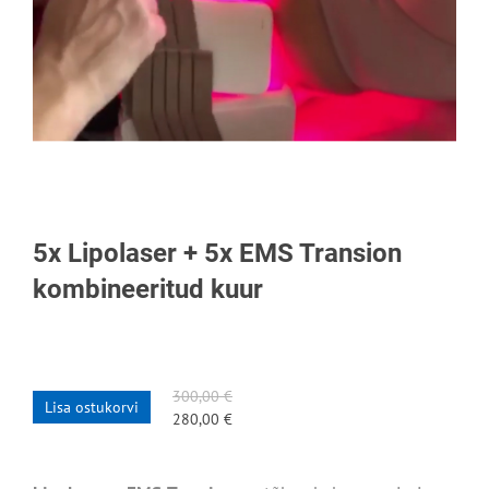
5x Lipolaser + 5x EMS Transion
kombineeritud kuur
300,00 €
Lisa ostukorvi
280,00 €