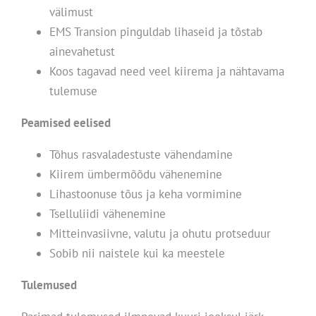
välimust
EMS Transion pinguldab lihaseid ja tõstab
ainevahetust
Koos tagavad need veel kiirema ja nähtavama
tulemuse
Peamised eelised
Tõhus rasvaladestuste vähendamine
Kiirem ümbermõõdu vähenemine
Lihastoonuse tõus ja keha vormimine
Tselluliidi vähenemine
Mitteinvasiivne, valutu ja ohutu protseduur
Sobib nii naistele kui ka meestele
Tulemused