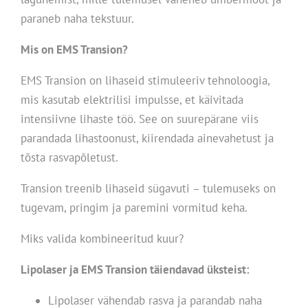
paraneb naha tekstuur.
Mis on EMS Transion?
EMS Transion on lihaseid stimuleeriv tehnoloogia,
mis kasutab elektrilisi impulsse, et käivitada
intensiivne lihaste töö. See on suurepärane viis
parandada lihastoonust, kiirendada ainevahetust ja
tõsta rasvapõletust.
Transion treenib lihaseid sügavuti – tulemuseks on
tugevam, pringim ja paremini vormitud keha.
Miks valida kombineeritud kuur?
Lipolaser ja EMS Transion täiendavad üksteist:
Lipolaser vähendab rasva ja parandab naha