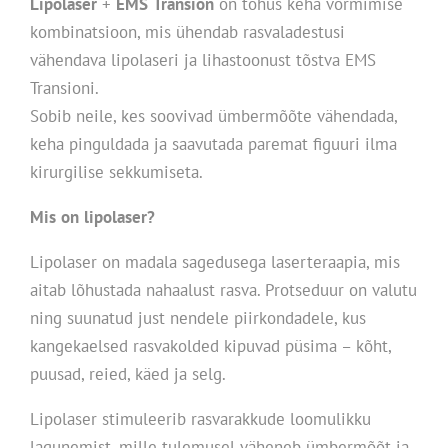
Lipolaser
+
EMS
Transion
on tõhus keha vormimise
kombinatsioon, mis ühendab rasvaladestusi
vähendava lipolaseri ja lihastoonust tõstva EMS
Transioni.
Sobib neile, kes soovivad ümbermõõte vähendada,
keha pinguldada ja saavutada paremat figuuri ilma
kirurgilise sekkumiseta.
Mis
on
lipolaser?
Lipolaser on madala sagedusega laserteraapia, mis
aitab lõhustada nahaalust rasva. Protseduur on valutu
ning suunatud just nendele piirkondadele, kus
kangekaelsed rasvakolded kipuvad püsima – kõht,
puusad, reied, käed ja selg.
Lipolaser stimuleerib rasvarakkude loomulikku
lagunemist, mille tulemusel väheneb ümbermõõt ja