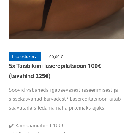
Lisa ostukorvi
100,00 €
5x Täisbikiini laserepilatsioon 100€
(tavahind 225€)
Soovid
vabaneda igapäevasest raseerimisest ja
sissekasvanud karvadest? Laserepilatsioon aitab
saavutada siledama naha pikemaks ajaks.
✔️ Kampaaniahind 100€