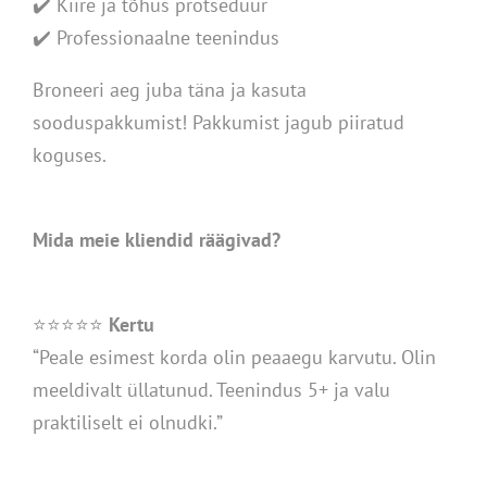
✔️ Kiire ja tõhus protseduur
✔️ Professionaalne teenindus
Broneeri aeg juba täna ja kasuta
sooduspakkumist! Pakkumist jagub piiratud
koguses.
Mida
meie
kliendid
räägivad?
⭐⭐⭐⭐⭐
Kertu
“Peale esimest korda olin peaaegu karvutu. Olin
meeldivalt üllatunud. Teenindus 5+ ja valu
praktiliselt ei olnudki.”