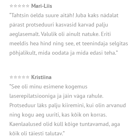
⭐⭐⭐⭐⭐
Mari-Liis
“Tahtsin öelda suure aitäh! Juba kaks nädalat
pärast protseduuri kasvasid karvad palju
aeglasemalt. Valulik oli ainult natuke. Eriti
meeldis hea hind ning see, et teenindaja selgitas
põhjalikult, mida oodata ja mida edasi teha.”
⭐⭐⭐⭐⭐
Kristiina
“See oli minu esimene kogemus
laserepilatsiooniga ja jäin väga rahule.
Protseduur läks palju kiiremini, kui olin arvanud
ning kogu aeg uuriti, kas kõik on korras.
Kaenlaalused olid küll kõige tuntavamad, aga
kõik oli täiesti talutav.”