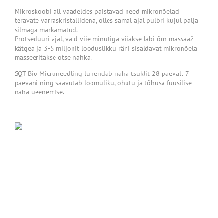
Mikroskoobi all vaadeldes paistavad need mikronõelad
teravate varraskristallidena, olles samal ajal pulbri kujul palja
silmaga märkamatud.
Protseduuri ajal, vaid viie minutiga viiakse läbi õrn massaaž
kätgea ja 3-5 miljonit looduslikku räni sisaldavat mikronõela
masseeritakse otse nahka.
SQT Bio Microneedling lühendab naha tsüklit 28 päevalt 7
päevani ning saavutab loomuliku, ohutu ja tõhusa füüsilise
naha ueenemise.