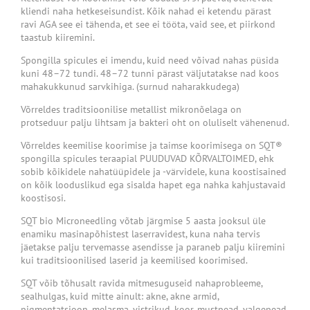
kliendi naha hetkeseisundist. Kõik nahad ei ketendu pärast
ravi AGA see ei tähenda, et see ei tööta, vaid see, et piirkond
taastub kiiremini.
Spongilla spicules ei imendu, kuid need võivad nahas püsida
kuni 48–72 tundi. 48–72 tunni pärast väljutatakse nad koos
mahakukkunud sarvkihiga. (surnud naharakkudega)
Võrreldes traditsioonilise metallist mikronõelaga on
protseduur palju lihtsam ja bakteri oht on oluliselt vähenenud.
Võrreldes keemilise koorimise ja taimse koorimisega on SQT®
spongilla spicules teraapial PUUDUVAD KÕRVALTOIMED, ehk
sobib kõikidele nahatüüpidele ja -värvidele, kuna koostisained
on kõik looduslikud ega sisalda hapet ega nahka kahjustavaid
koostisosi.
SQT bio Microneedling võtab järgmise 5 aasta jooksul üle
enamiku masinapõhistest laserravidest, kuna naha tervis
jäetakse palju tervemasse asendisse ja paraneb palju kiiremini
kui traditsioonilised laserid ja keemilised koorimised.
SQT võib tõhusalt ravida mitmesuguseid nahaprobleeme,
sealhulgas, kuid mitte ainult: akne, akne armid,
pigmentatsioon, melasma, vistrikud, koor, mustpead, valgepead,