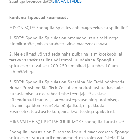
Saad aja broneerida👉
SIIA
VAJUTADES
Korduma kippuvad küsimused:
MIS ON SQT® Spongilla Spicules ehk mageveekäsna spiikulid?
1. SQT® Spongilla Spicules on omamoodi ränisisaldusega
biomikronõel, mis ekstraheeritakse mageveekäsnast.
2. Meie silmad võivad seda näha pulbrina ja mikroskoobi all
terava varraskristallina või tömbi luunõelana. Spongilla
spicules on tavaliselt 200-250 um pikad ja umbes 10 um
läbimõõduga.
3. SQT® Spongilla Spicules on Sunshine Bio-Techi põhitoode.
Hunan Sunshine Bio-Tech Co.Ltd. on hüdrolüüsitud käsnade
puhastamise ja ekstraheerimise teerajaja, 9-aastase
pühendunud teadus- ja arendustegevuse ning tootmisega
lihvime iga biomikronõela põhjalikult, et pakkuda
kosmeetikatööstusele kõrgeima kvaliteediga spiikuleid.
MIKS VALIME SQT PROTSEDUURI JAOKS spongilla Lacustrise?
Spongilla Lacustris on Euroopas levinud mageveekäsn. Sponge
spicules on struktuurikomponendid, mis toimivad “skeleti” ja