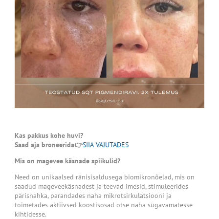
Kas pakkus kohe huvi?
Saad aja broneerida👉
SIIA
VAJUTADES
Mis on magevee käsnade spiikulid?
Need on unikaalsed ränisisaldusega biomikronõelad, mis on
saadud mageveekäsnadest ja teevad imesid, stimuleerides
pärisnahka, parandades naha mikrotsirkulatsiooni ja
toimetades aktiivsed koostisosad otse naha sügavamatesse
kihtidesse.