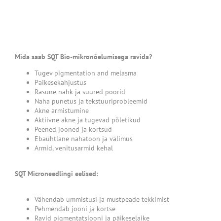
Mida saab SQT Bio-mikronõelumisega ravida?
Tugev pigmentation and melasma
Paikesekahjustus
Rasune nahk ja suured poorid
Naha punetus ja tekstuuriprobleemid
Akne armistumine
Aktiivne akne ja tugevad põletikud
Peened jooned ja kortsud
Ebaühtlane nahatoon ja välimus
Armid, venitusarmid kehal
SQT Microneedlingi eelised:
Vähendab ummistusi ja mustpeade tekkimist
Pehmendab jooni ja kortse
Ravid pigmentatsiooni ja päikeselaike