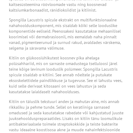
kaitsesüsteemina röövloomade vastu ning koosnevad
kaltsiumkarbonaadist, ränidioksiidist ja kitiinist.
Spongilla Lacustris spicule ekstrakt on multifunktsionaalne
nahahoolduskomponent, mis sisaldab kõiki selle looduslike
komponentide eeliseid. Peenosakesi kasutatakse mehaanilisel
koorimisel või dermabrasioonil, mis eemaldab naha pinnalt
vanad, pigmenteerunud ja surnud rakud, avaldades värskema,
selgema ja säravama välimuse.
Kitiin on glükoosiühikutest koosnev pika ahelaga
polüsahhariid, mis on sarnaste omadustega tselluloosi järel
teine ​​kõige levinum looduslik polümeer. Spongilla Lacustris
spicule sisaldab α-kitiini. See annab nõeltele ja putukate
eksoskelettidele paindlikkuse ja tugevuse. See ei lahustu vees,
kuid selle derivaat kitosaani on vees lahustuv ja seda
kasutatakse laialdaselt nahahoolduses.
Kitiin on täiuslik tekstuuri andev ja mahutav aine, mis annab
rikkaliku ja pehme tunde. Sellel on keratiiniga sarnased
omadused ja seda kasutatakse rabedate või kahjustatud juuste
juuksehoolduspreparaatides. Lisaks on kitiin tänu loomulikule
antibakteriaalsele toimele streptokokkide ja teiste bakterite
vastu ideaalne koostisosa akne ja muude nahainfektsioonide