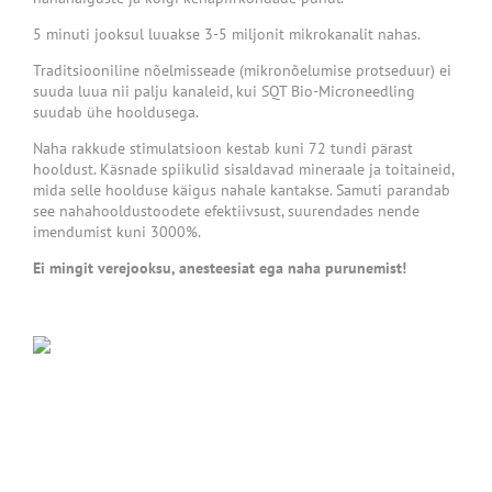
5 minuti jooksul luuakse 3-5 miljonit mikrokanalit nahas.
Traditsiooniline nõelmisseade (mikronõelumise protseduur) ei
suuda luua nii palju kanaleid, kui SQT Bio-Microneedling
suudab ühe hooldusega.
Naha rakkude stimulatsioon kestab kuni 72 tundi pärast
hooldust. Käsnade spiikulid sisaldavad mineraale ja toitaineid,
mida selle hoolduse käigus nahale kantakse. Samuti parandab
see nahahooldustoodete efektiivsust, suurendades nende
imendumist kuni 3000%.
Ei mingit verejooksu, anesteesiat ega naha purunemist!