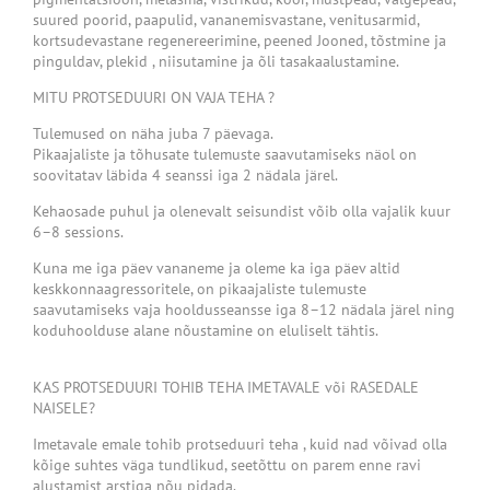
suured poorid, paapulid, vananemisvastane, venitusarmid,
kortsudevastane regenereerimine, peened Jooned, tõstmine ja
pinguldav, plekid , niisutamine ja õli tasakaalustamine.
MITU PROTSEDUURI ON VAJA TEHA ?
Tulemused on näha juba 7 päevaga.
Pikaajaliste ja tõhusate tulemuste saavutamiseks näol on
soovitatav läbida 4 seanssi iga 2 nädala järel.
Kehaosade puhul ja olenevalt seisundist võib olla vajalik kuur
6–8 sessions.
Kuna me iga päev vananeme ja oleme ka iga päev altid
keskkonnaagressoritele, on pikaajaliste tulemuste
saavutamiseks vaja hooldusseansse iga 8–12 nädala järel ning
koduhoolduse alane nõustamine on eluliselt tähtis.
KAS PROTSEDUURI TOHIB TEHA IMETAVALE või RASEDALE
NAISELE?
Imetavale emale tohib protseduuri teha , kuid nad võivad olla
kõige suhtes väga tundlikud, seetõttu on parem enne ravi
alustamist arstiga nõu pidada.