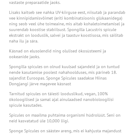
vastaste preparaatide jaoks.
Lisaks kaitseb see nahka UV-kiirguse eest, niisutab ja parandab
vee kinnipidamisvõimet (eriti kombinatsioonis glükaanidega)
ning seob veel ühe toimeaine, mis aitab kohaletoimetamisel ja
suurendab koostise stabiilsust. Spongilla Lacustris spicule
ekstrakt on looduslik, salvei ja taastuv koostisosa, mis säilitab
naha ilu ja sära.
Käsnad on elusolendid ning olulised ökosüsteemi ja
ookeanide jaoks.
Spongilla spicules on olnud kuulsad sajandeid ja on tuntud
nende kasutamise poolest nahahoolduses, mis pärineb 18.
sajandist Euroopas. Sponge Spicules saadakse Hiinas
Dongjangi järve magevee käsnast
Tarnitud spicules on täiesti looduslikud, vegan, 100%
ökoloogilised ja samal ajal ainulaadsed nanobioloogilisi
spicule kasutades.
Spicules on maailma puhtaima organismi hüdrolüüt. Seni on
neid kasvatatud üle 10,000 liigi.
Sponge Spicules on säästev areng, mis ei kahjusta majandust