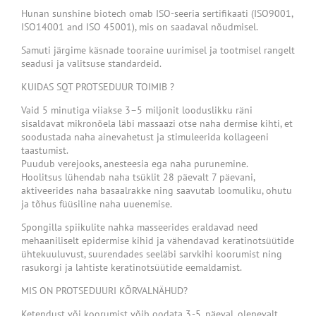
Hunan sunshine biotech omab ISO-seeria sertifikaati (ISO9001,
ISO14001 and ISO 45001), mis on saadaval nõudmisel.
Samuti järgime käsnade tooraine uurimisel ja tootmisel rangelt
seadusi ja valitsuse standardeid.
KUIDAS SQT PROTSEDUUR TOIMIB ?
Vaid 5 minutiga viiakse 3–5 miljonit looduslikku räni
sisaldavat mikronõela läbi massaazi otse naha dermise kihti, et
soodustada naha ainevahetust ja stimuleerida kollageeni
taastumist.
Puudub verejooks, anesteesia ega naha purunemine.
Hoolitsus lühendab naha tsüklit 28 päevalt 7 päevani,
aktiveerides naha basaalrakke ning saavutab loomuliku, ohutu
ja tõhus füüsiline naha uuenemise.
Spongilla spiikulite nahka masseerides eraldavad need
mehaaniliselt epidermise kihid ja vähendavad keratinotsüütide
ühtekuuluvust, suurendades seeläbi sarvkihi koorumist ning
rasukorgi ja lahtiste keratinotsüütide eemaldamist.
MIS ON PROTSEDUURI KÕRVALNÄHUD?
Ketendust või koorumist võib oodata 3.-5. päeval, olenevalt