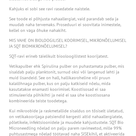
Kahjuks ei sobi see ravi rasedatele naistele.
See toode ei põhjusta nahaallergiat, vaid parandab seda ja
muudab naha tervemaks. Proseduuri ei soovitata inimestele,
kellel on väga õhuke nahakiht.
MIS VAHE ON BIOLOOGILISEL KOORIMISEL, MIKRONÕELUMISEL
JA SQT BIOMIKRONÕELUMISEL?
SQT-ravi erineb täielikult biooloogilistest koorijatest.
Vetikapulber ehk Spirulina pulber on puhastamata pulber, mis
sisaldab palju planktonit, surnud oksi või langenud lehti ja
muid lisandeid. See on hall, hallikasroheline või pruun
kalalõhnaga pulber, kus on palju katkiseid nõelu, mida
kasutatakse enamasti koorimisel. Koostisosad ei saa
stimuleerida põhikihti ja neid ei saa ühe koostisosana
kombineerida teiste toodetega.
Kui mikroobide ja raskmetallide sisaldus on tõsiselt ületatud,
on vetikakoorijaga patsiendid kergesti altid nahaallergiatele,
põletikele, infektsioonidele ja muudele kahjustustele. SQT Bio
Microneedling nõelad on palju parem ravimeetod, mille 99%
puhtusastmega nõelad töötavad naha SISEkihil, et aktiveerida