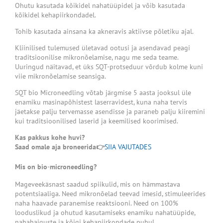
Ohutu kasutada kõikidel nahatüüpidel ja võib kasutada
kõikidel kehapiirkondadel.
Tohib kasutada ainsana ka akneravis aktiivse põletiku ajal.
Kliinilised tulemused ületavad ootusi ja asendavad peagi
traditsioonilise mikronõelamise, nagu me seda teame.
Uuringud näitavad, et üks SQT-protseduur võrdub kolme kuni
viie mikronõelamise seansiga.
SQT bio Microneedling võtab järgmise 5 aasta jooksul üle
enamiku masinapõhistest laserravidest, kuna naha tervis
jäetakse palju tervemasse asendisse ja paraneb palju kiiremini
kui traditsioonilised laserid ja keemilised koorimised.
Kas pakkus kohe huvi?
Saad omale aja broneerida👉
SIIA
VAJUTADES
Mis
on
bio
-
microneedling?
Mageveekäsnast saadud spiikulid, mis on hämmastava
potentsiaaliga. Need mikronõelad teevad imesid, stimuleerides
naha haavade paranemise reaktsiooni. Need on 100%
looduslikud ja ohutud kasutamiseks enamiku nahatüüpide,
nahahaiguste ja kõigi kehapiirkondade puhul.