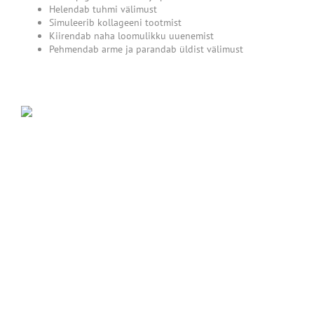
Helendab tuhmi välimust
Simuleerib kollageeni tootmist
Kiirendab naha loomulikku uuenemist
Pehmendab arme ja parandab üldist välimust