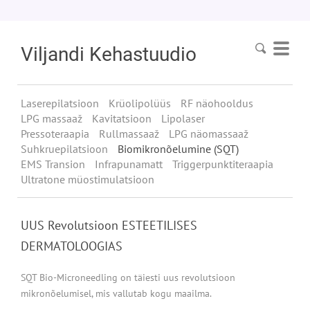
Viljandi
Kehastuudio
Laserepilatsioon
Krüolipolüüs
RF näohooldus
LPG massaaž
Kavitatsioon
Lipolaser
Pressoteraapia
Rullmassaaž
LPG näomassaaž
Suhkruepilatsioon
Biomikronõelumine (SQT)
EMS Transion
Infrapunamatt
Triggerpunktiteraapia
Ultratone müostimulatsioon
UUS Revolutsioon ESTEETILISES
DERMATOLOOGIAS
SQT Bio-Microneedling on täiesti uus revolutsioon
mikronõelumisel, mis vallutab kogu maailma.