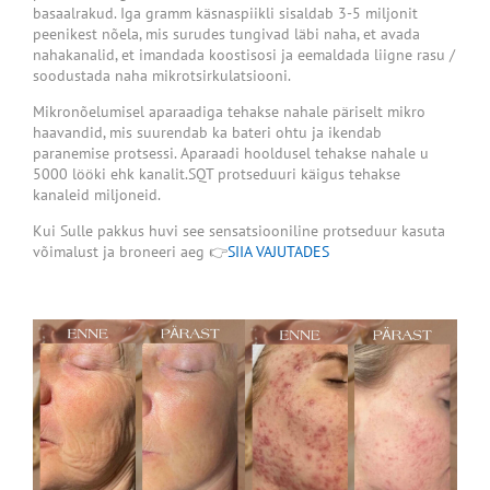
basaalrakud. Iga gramm käsnaspiikli sisaldab 3-5 miljonit
peenikest nõela, mis surudes tungivad läbi naha, et avada
nahakanalid, et imandada koostisosi ja eemaldada liigne rasu /
soodustada naha mikrotsirkulatsiooni.
Mikronõelumisel aparaadiga tehakse nahale päriselt mikro
haavandid, mis suurendab ka bateri ohtu ja ikendab
paranemise protsessi. Aparaadi hooldusel tehakse nahale u
5000 lööki ehk kanalit.SQT protseduuri käigus tehakse
kanaleid miljoneid.
Kui Sulle pakkus huvi see sensatsiooniline protseduur kasuta
võimalust ja broneeri aeg 👉
SIIA
VAJUTADES