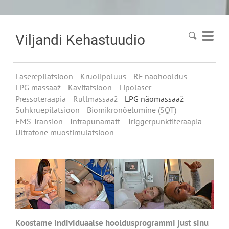
Viljandi
Kehastuudio
Laserepilatsioon
Krüolipolüüs
RF näohooldus
LPG massaaž
Kavitatsioon
Lipolaser
Pressoteraapia
Rullmassaaž
LPG näomassaaž
Suhkruepilatsioon
Biomikronõelumine (SQT)
EMS Transion
Infrapunamatt
Triggerpunktiteraapia
Ultratone müostimulatsioon
Koostame individuaalse hooldusprogrammi just sinu