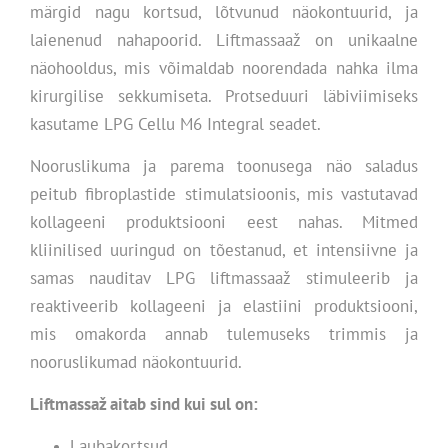
märgid nagu kortsud, lõtvunud näokontuurid, ja
laienenud nahapoorid. Liftmassaaž on unikaalne
näohooldus, mis võimaldab noorendada nahka ilma
kirurgilise sekkumiseta. Protseduuri läbiviimiseks
kasutame LPG Cellu M6 Integral seadet.
Nooruslikuma ja parema toonusega näo saladus
peitub fibroplastide stimulatsioonis, mis vastutavad
kollageeni produktsiooni eest nahas. Mitmed
kliinilised uuringud on tõestanud, et intensiivne ja
samas nauditav LPG liftmassaaž stimuleerib ja
reaktiveerib kollageeni ja elastiini produktsiooni,
mis omakorda annab tulemuseks trimmis ja
nooruslikumad näokontuurid.
Liftmassaž aitab sind kui sul on:
Laubakortsud