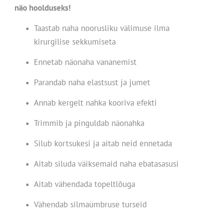
näo hoolduseks!
Taastab naha noorusliku välimuse ilma
kirurgilise sekkumiseta
Ennetab näonaha vananemist
Parandab naha elastsust ja jumet
Annab kergelt nahka kooriva efekti
Trimmib ja pinguldab näonahka
Silub kortsukesi ja aitab neid ennetada
Aitab siluda väiksemaid naha ebatasasusi
Aitab vähendada topeltlõuga
Vähendab silmaümbruse turseid