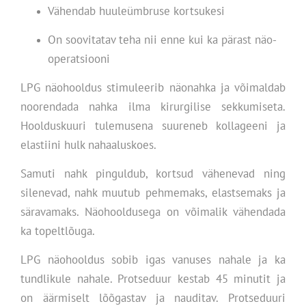
Vähendab huuleümbruse kortsukesi
On soovitatav teha nii enne kui ka pärast näo-
operatsiooni
LPG näohooldus stimuleerib näonahka ja võimaldab
noorendada nahka ilma kirurgilise sekkumiseta.
Hoolduskuuri tulemusena suureneb kollageeni ja
elastiini hulk nahaaluskoes.
Samuti nahk pinguldub, kortsud vähenevad ning
silenevad, nahk muutub pehmemaks, elastsemaks ja
säravamaks. Näohooldusega on võimalik vähendada
ka topeltlõuga.
LPG näohooldus sobib igas vanuses nahale ja ka
tundlikule nahale. Protseduur kestab 45 minutit ja
on äärmiselt lõõgastav ja nauditav. Protseduuri