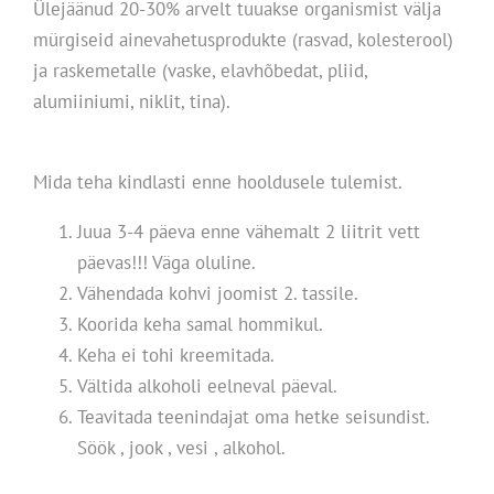
Ülejäänud 20-30% arvelt tuuakse organismist välja
mürgiseid ainevahetusprodukte (rasvad, kolesterool)
ja raskemetalle (vaske, elavhõbedat, pliid,
alumiiniumi, niklit, tina).
Mida teha kindlasti enne hooldusele tulemist.
Juua 3-4 päeva enne vähemalt 2 liitrit vett
päevas!!! Väga oluline.
Vähendada kohvi joomist 2. tassile.
Koorida keha samal hommikul.
Keha ei tohi kreemitada.
Vältida alkoholi eelneval päeval.
Teavitada teenindajat oma hetke seisundist.
Söök , jook , vesi , alkohol.