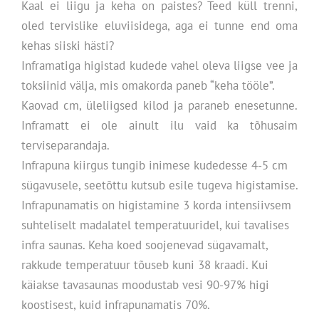
Kaal ei liigu ja keha on paistes? Teed küll trenni,
oled tervislike eluviisidega, aga ei tunne end oma
kehas siiski hästi?
Inframatiga higistad kudede vahel oleva liigse vee ja
toksiinid välja, mis omakorda paneb “keha tööle”.
Kaovad cm, üleliigsed kilod ja paraneb enesetunne.
Inframatt ei ole ainult ilu vaid ka tõhusaim
terviseparandaja.
Infrapuna kiirgus tungib inimese kudedesse 4-5 cm
sügavusele, seetõttu kutsub esile tugeva higistamise.
Infrapunamatis on higistamine 3 korda intensiivsem
suhteliselt madalatel temperatuuridel, kui tavalises
infra saunas. Keha koed soojenevad sügavamalt,
rakkude temperatuur tõuseb kuni 38 kraadi. Kui
käiakse tavasaunas moodustab vesi 90-97% higi
koostisest, kuid infrapunamatis 70%.