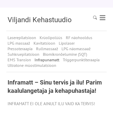
Viljandi
Kehastuudio
Laserepilatsioon
Krüolipolüüs
RF näohooldus
LPG massaaž
Kavitatsioon
Lipolaser
Pressoteraapia
Rullmassaaž
LPG näomassaaž
Suhkruepilatsioon
Biomikronõelumine (SQT)
EMS Transion
Infrapunamatt
Triggerpunktiteraapia
Ultratone müostimulatsioon
Inframatt – Sinu tervis ja ilu! Parim
kaalulangetaja ja kehapuhastaja!
INFRAMATT EI OLE AINULT ILU VAID KA TERVIS!